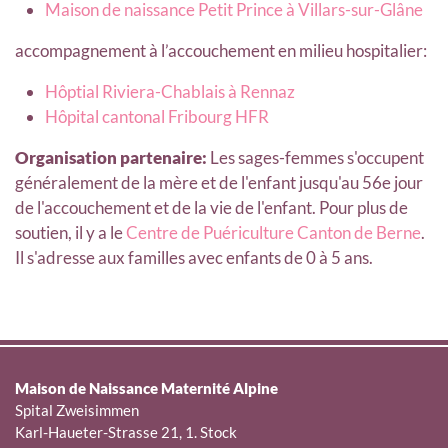
Maison de naissance Petit Prince à Villars-sur-Glâne
accompagnement à l’accouchement en milieu hospitalier:
Hôptial Riviera-Chablais à Rennaz
Hôpital cantonal Fribourg HFR
Organisation partenaire:
Les sages-femmes s'occupent
généralement de la mère et de l'enfant jusqu'au 56e jour
de l'accouchement et de la vie de l'enfant. Pour plus de
soutien, il y a le
Centre de Puériculture Canton de Berne
.
Il s'adresse aux familles avec enfants de 0 à 5 ans.
Maison de Naissance Maternité Alpine
Spital Zweisimmen
Karl-Haueter-Strasse 21, 1. Stock